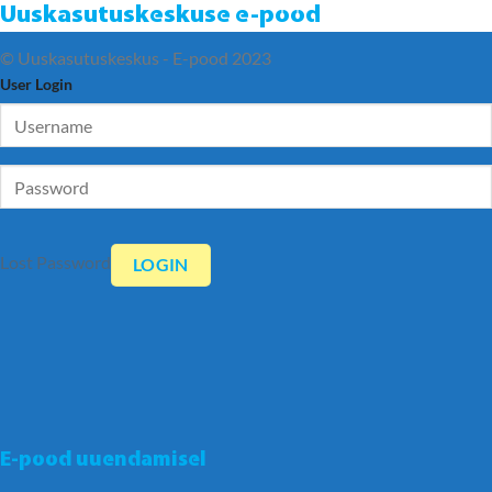
Uuskasutuskeskuse e-pood
© Uuskasutuskeskus - E-pood 2023
User Login
Lost Password
E-pood uuendamisel