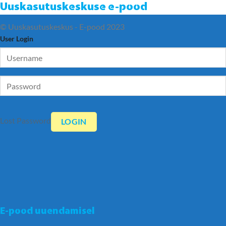
Uuskasutuskeskuse e-pood
© Uuskasutuskeskus - E-pood 2023
User Login
Lost Password
E-pood uuendamisel