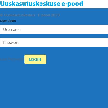
Uuskasutuskeskuse e-pood
© Uuskasutuskeskus - E-pood 2023
User Login
Lost Password