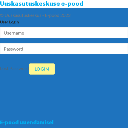
Uuskasutuskeskuse e-pood
© Uuskasutuskeskus - E-pood 2023
User Login
Lost Password
E-pood uuendamisel