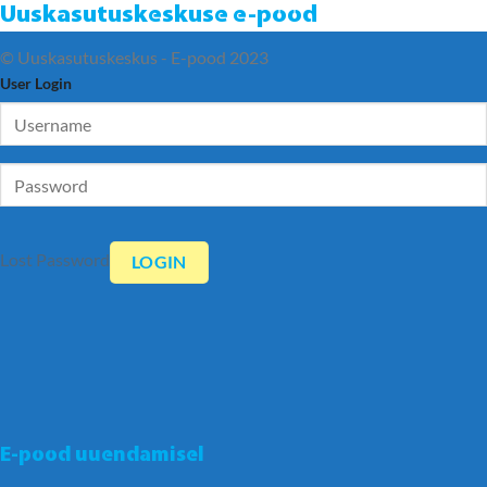
Uuskasutuskeskuse e-pood
© Uuskasutuskeskus - E-pood 2023
User Login
Lost Password
E-pood uuendamisel