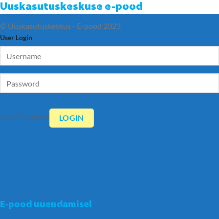
Uuskasutuskeskuse e-pood
© Uuskasutuskeskus - E-pood 2023
User Login
Lost Password
E-pood uuendamisel