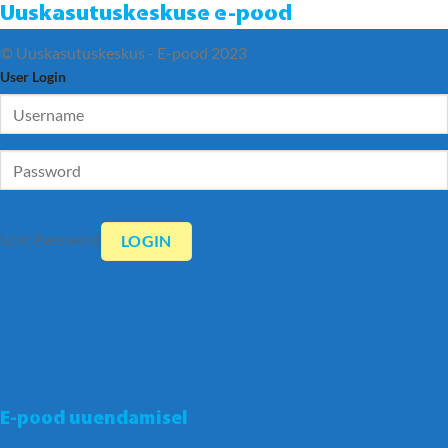
Uuskasutuskeskuse e-pood
© Uuskasutuskeskus - E-pood 2023
User Login
Lost Password
E-pood uuendamisel