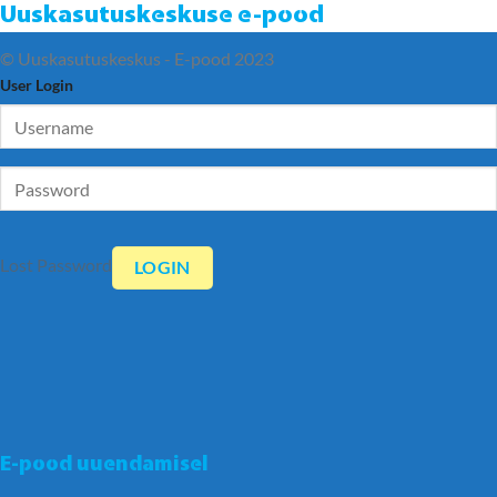
Uuskasutuskeskuse e-pood
© Uuskasutuskeskus - E-pood 2023
User Login
Lost Password
E-pood uuendamisel