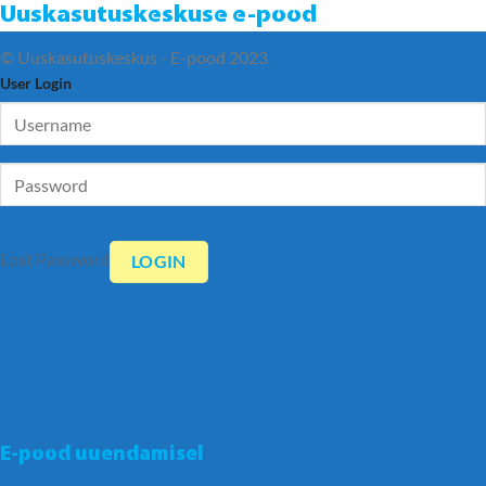
Uuskasutuskeskuse e-pood
© Uuskasutuskeskus - E-pood 2023
User Login
Lost Password
E-pood uuendamisel