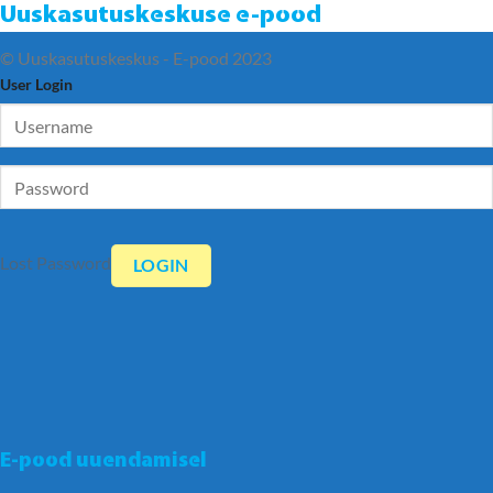
Uuskasutuskeskuse e-pood
© Uuskasutuskeskus - E-pood 2023
User Login
Lost Password
E-pood uuendamisel