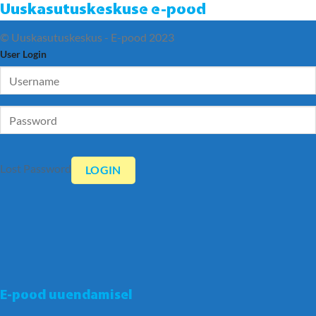
Uuskasutuskeskuse e-pood
© Uuskasutuskeskus - E-pood 2023
User Login
Lost Password
E-pood uuendamisel