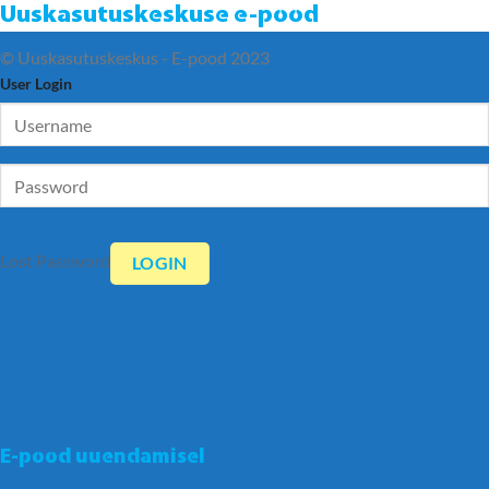
Uuskasutuskeskuse e-pood
© Uuskasutuskeskus - E-pood 2023
User Login
Lost Password
E-pood uuendamisel