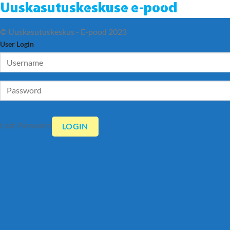
Uuskasutuskeskuse e-pood
© Uuskasutuskeskus - E-pood 2023
User Login
Lost Password