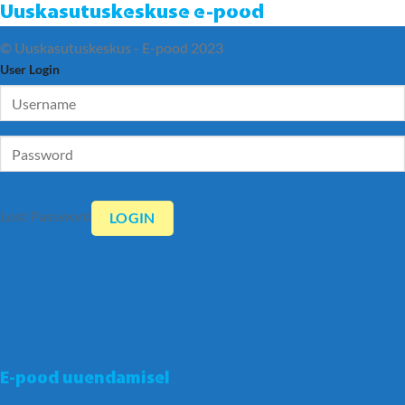
Uuskasutuskeskuse e-pood
© Uuskasutuskeskus - E-pood 2023
User Login
Lost Password
E-pood uuendamisel