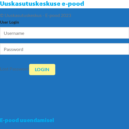
Uuskasutuskeskuse e-pood
© Uuskasutuskeskus - E-pood 2023
User Login
Lost Password
E-pood uuendamisel