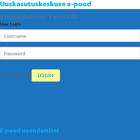
Uuskasutuskeskuse e-pood
© Uuskasutuskeskus - E-pood 2023
User Login
Lost Password
E-pood uuendamisel