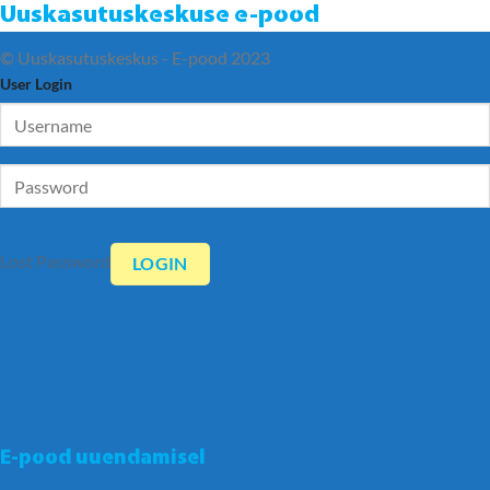
Uuskasutuskeskuse e-pood
© Uuskasutuskeskus - E-pood 2023
User Login
Lost Password
E-pood uuendamisel