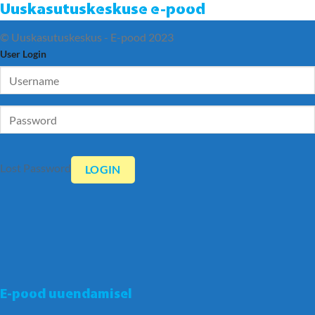
Uuskasutuskeskuse e-pood
© Uuskasutuskeskus - E-pood 2023
User Login
Lost Password
E-pood uuendamisel