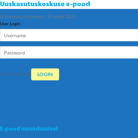
Uuskasutuskeskuse e-pood
© Uuskasutuskeskus - E-pood 2023
User Login
Lost Password
E-pood uuendamisel