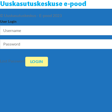
Uuskasutuskeskuse e-pood
© Uuskasutuskeskus - E-pood 2023
User Login
Lost Password