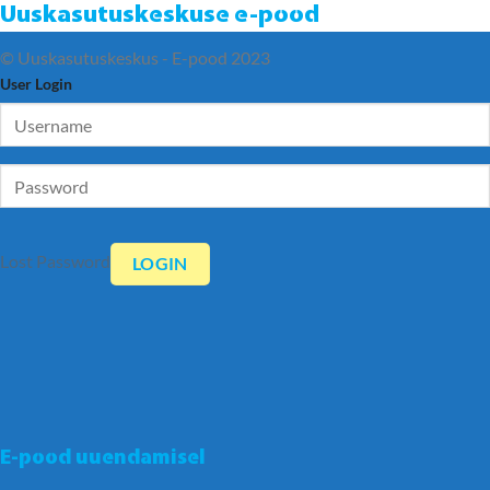
Uuskasutuskeskuse e-pood
© Uuskasutuskeskus - E-pood 2023
User Login
Lost Password
E-pood uuendamisel