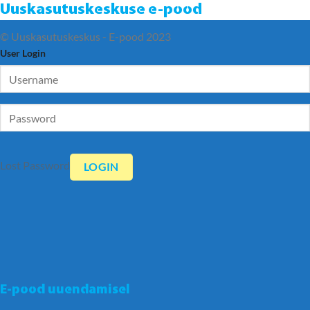
Uuskasutuskeskuse e-pood
© Uuskasutuskeskus - E-pood 2023
User Login
Lost Password
E-pood uuendamisel