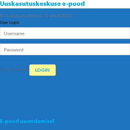
Uuskasutuskeskuse e-pood
© Uuskasutuskeskus - E-pood 2023
User Login
Lost Password
E-pood uuendamisel