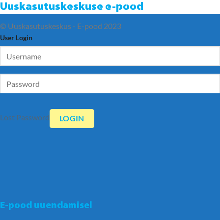
Uuskasutuskeskuse e-pood
© Uuskasutuskeskus - E-pood 2023
User Login
Lost Password
E-pood uuendamisel