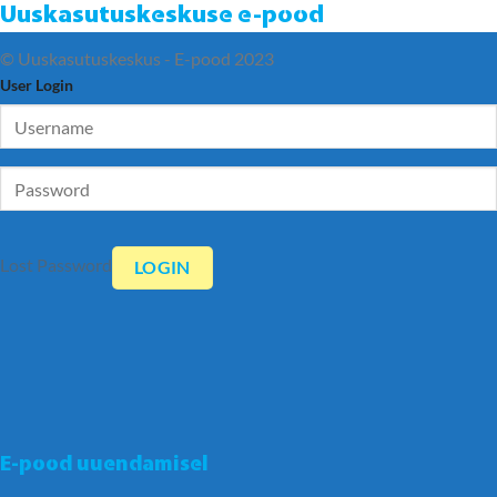
Uuskasutuskeskuse e-pood
© Uuskasutuskeskus - E-pood 2023
User Login
Lost Password
E-pood uuendamisel