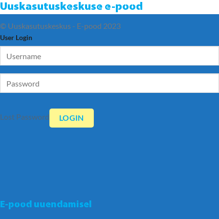
Uuskasutuskeskuse e-pood
© Uuskasutuskeskus - E-pood 2023
User Login
Lost Password
E-pood uuendamisel