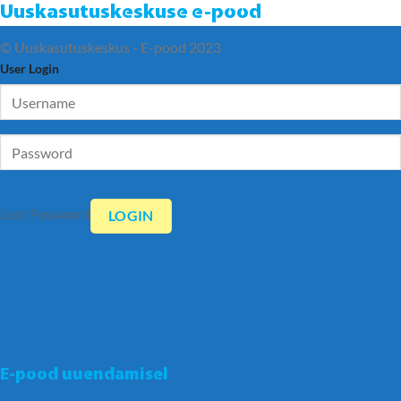
Uuskasutuskeskuse e-pood
© Uuskasutuskeskus - E-pood 2023
User Login
Lost Password
E-pood uuendamisel