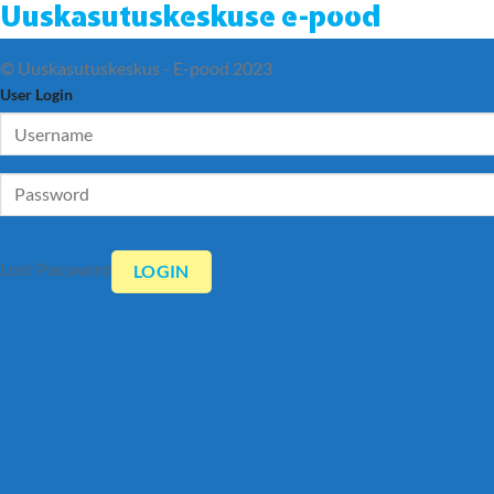
Uuskasutuskeskuse e-pood
© Uuskasutuskeskus - E-pood 2023
User Login
Lost Password