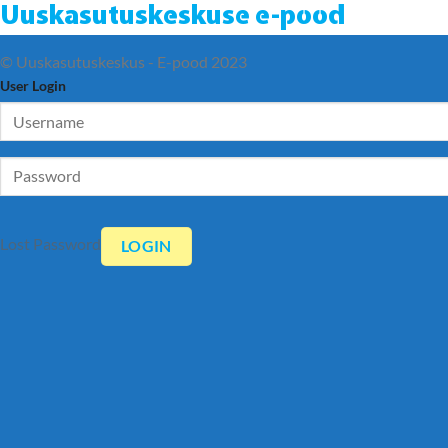
Uuskasutuskeskuse e-pood
© Uuskasutuskeskus - E-pood 2023
User Login
Lost Password