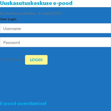
Uuskasutuskeskuse e-pood
© Uuskasutuskeskus - E-pood 2023
User Login
Lost Password
E-pood uuendamisel