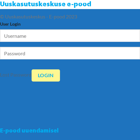
Uuskasutuskeskuse e-pood
© Uuskasutuskeskus - E-pood 2023
User Login
Lost Password
E-pood uuendamisel