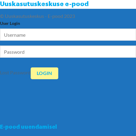
Uuskasutuskeskuse e-pood
© Uuskasutuskeskus - E-pood 2023
User Login
Lost Password
E-pood uuendamisel