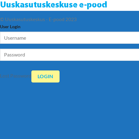
Uuskasutuskeskuse e-pood
© Uuskasutuskeskus - E-pood 2023
User Login
Lost Password