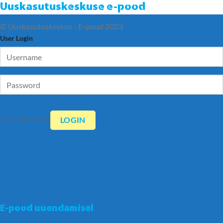
Uuskasutuskeskuse e-pood
© Uuskasutuskeskus - E-pood 2023
User Login
Lost Password
E-pood uuendamisel