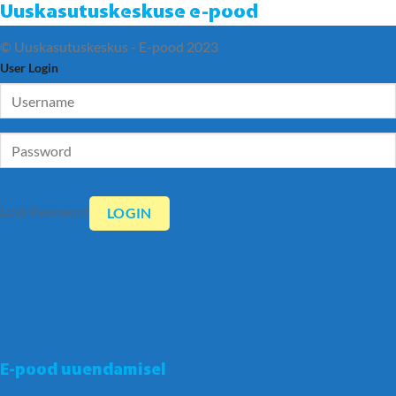
Uuskasutuskeskuse e-pood
© Uuskasutuskeskus - E-pood 2023
User Login
Lost Password
E-pood uuendamisel