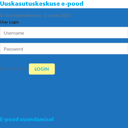
Uuskasutuskeskuse e-pood
© Uuskasutuskeskus - E-pood 2023
User Login
Lost Password
E-pood uuendamisel