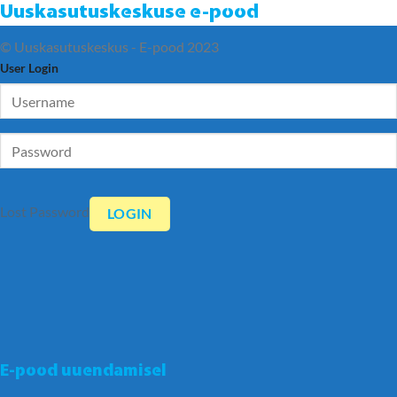
Uuskasutuskeskuse e-pood
© Uuskasutuskeskus - E-pood 2023
User Login
Lost Password
E-pood uuendamisel