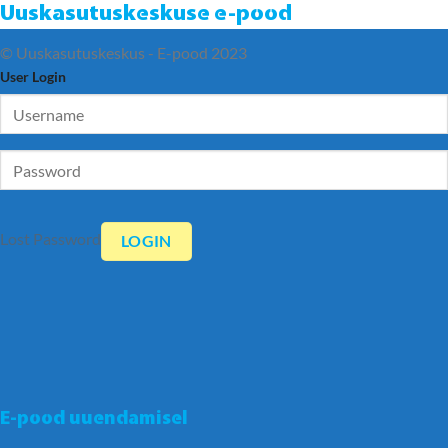
Uuskasutuskeskuse e-pood
© Uuskasutuskeskus - E-pood 2023
User Login
Lost Password
E-pood uuendamisel