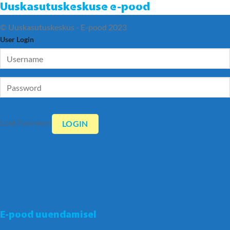
Uuskasutuskeskuse e-pood
© Uuskasutuskeskus - E-pood 2023
User Login
Lost Password
E-pood uuendamisel