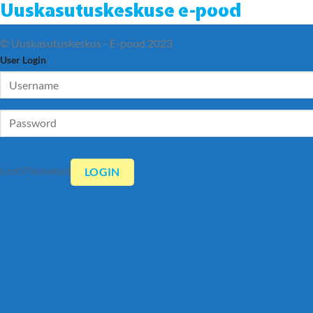
Uuskasutuskeskuse e-pood
© Uuskasutuskeskus - E-pood 2023
User Login
Lost Password