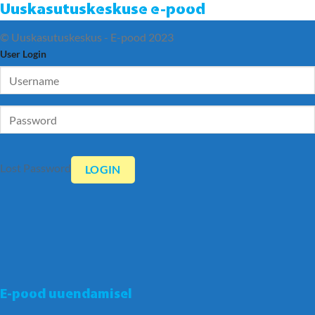
Uuskasutuskeskuse e-pood
© Uuskasutuskeskus - E-pood 2023
User Login
Lost Password
E-pood uuendamisel