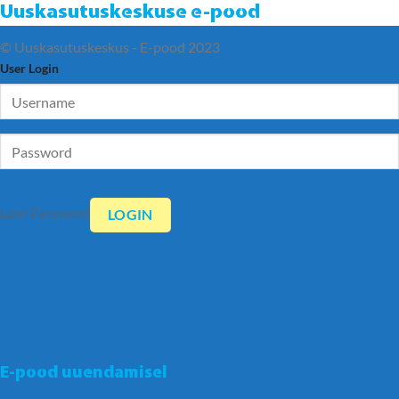
Uuskasutuskeskuse e-pood
© Uuskasutuskeskus - E-pood 2023
User Login
Lost Password
E-pood uuendamisel