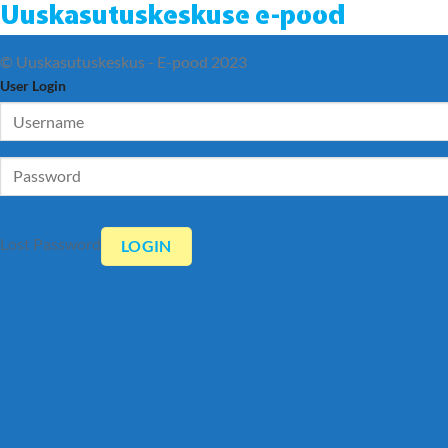
Uuskasutuskeskuse e-pood
© Uuskasutuskeskus - E-pood 2023
User Login
Lost Password