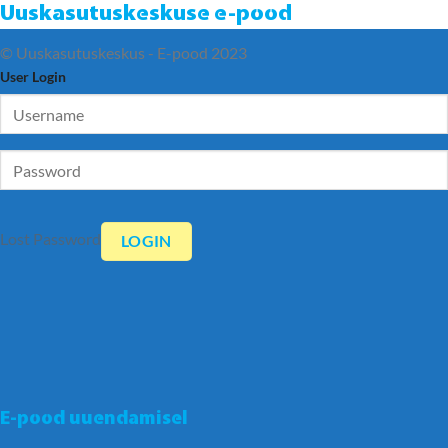
Uuskasutuskeskuse e-pood
© Uuskasutuskeskus - E-pood 2023
User Login
Lost Password
E-pood uuendamisel