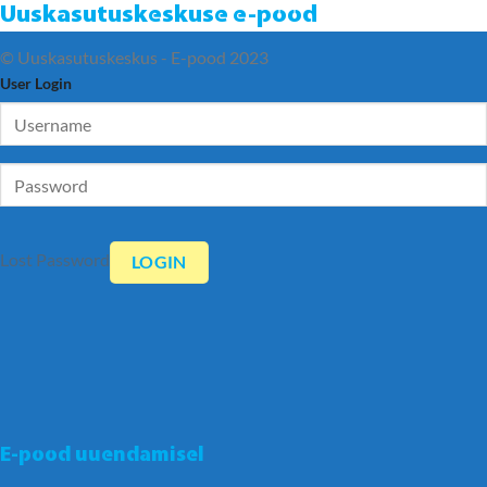
Uuskasutuskeskuse e-pood
© Uuskasutuskeskus - E-pood 2023
User Login
Lost Password
E-pood uuendamisel